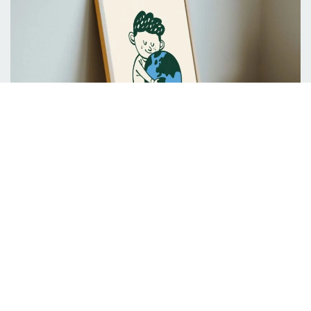
Køb Årets Klimaplakat
2026
Kunstneren Martin Jørgensen har tegnet
plakaten “Husk at kramme verden” med et
budskab om, at vi skal passe på hinanden og