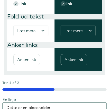
Link
link
Fold ud tekst
Læs mere
Læs mere
Anker links
Anker link
Anker link
Trin
1
af
2
50%
En linje