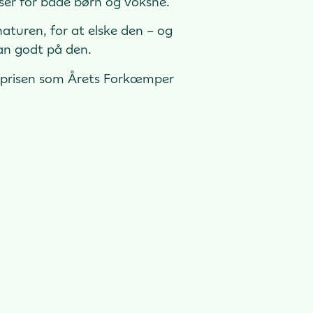
lser for både børn og voksne.
aturen, for at elske den – og
an godt på den.
ed prisen som Årets Forkæmper