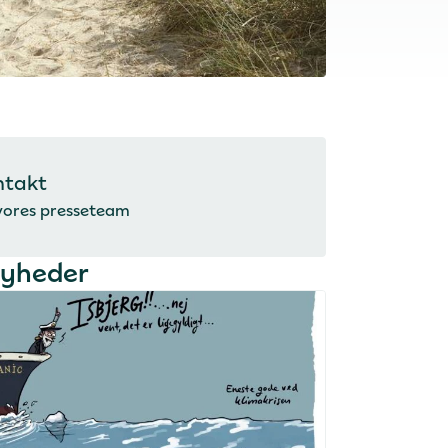
ntakt
vores presseteam
nyheder