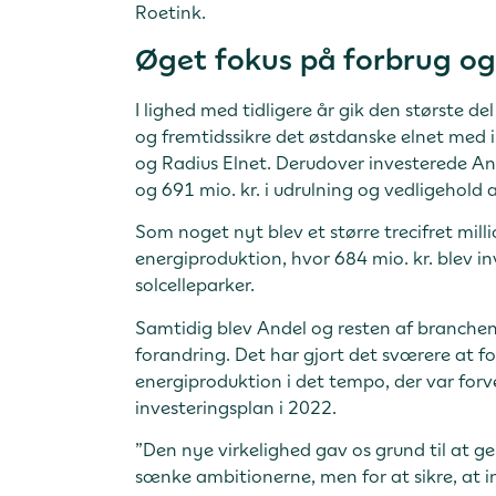
Roetink.
Øget fokus på forbrug og 
I lighed med tidligere år gik den største de
og fremtidssikre det østdanske elnet med in
og Radius Elnet. Derudover investerede And
og 691 mio. kr. i udrulning og vedligehold a
Som noget nyt blev et større trecifret mil
energiproduktion, hvor 684 mio. kr. blev in
solcelleparker.
Samtidig blev Andel og resten af branchen
forandring. Det har gjort det sværere at f
energiproduktion i det tempo, der var for
investeringsplan i 2022.
”Den nye virkelighed gav os grund til at ge
sænke ambitionerne, men for at sikre, at 