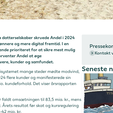
ia datterselskaber skruede Andel i 2024
rønnere og mere digital fremtid. I en
Presseko
nde prioriteret for at sikre mest mulig
Kontakt 
forventer Andel at øge
havere, kunder og samfundet.
Seneste 
ergisystemet mange steder mødte modvind,
024 flere kunder og manifesterede sin
io. kundeforhold. Det viser årsrapporten
 faldt omsætningen til 83,5 mia. kr., mens
r. Årets resultat før skat og kursregulering
-42 mio. kr.