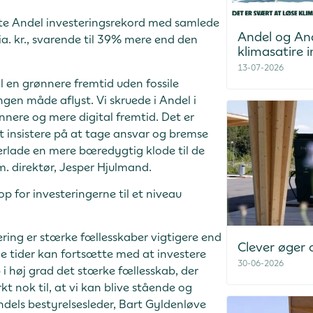
tte Andel investeringsrekord med samlede
Andel og An
ia. kr., svarende til 39% mere end den
klimasatire i
13-07-2026
l en grønnere fremtid uden fossile
en måde aflyst. Vi skruede i Andel i
ønnere og mere digital fremtid. Det er
t insistere på at tage ansvar og bremse
erlade en mere bæredygtig klode til de
. direktør, Jesper Hjulmand.
op for investeringerne til et niveau
ering er stærke fællesskaber vigtigere end
Clever øger
de tider kan fortsætte med at investere
30-06-2026
 i høj grad det stærke fællesskab, der
kt nok til, at vi kan blive stående og
ndels bestyrelsesleder, Bart Gyldenløve