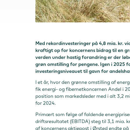
Med rekordinvesteringer på 4,8 mia. kr. v
kraftigt op for koncernens bidrag til en g
verden under hastig forandring er der løbe
grøn omstilling for pengene. Igen i 2025 
investeringsniveauet til gavn for andels
I et år, hvor den grønne omstilling af en
fik energi- og fibernetkoncernen Andel i 2
position som markedsleder med i alt 3,2 m
for 2024.
Primært som følge af faldende energipriser
driftsresultatet (EBITDA) steg til 3,1 mia. k
af koncernens aktiepost i Ørsted endte på 