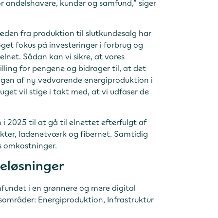
r andelshavere, kunder og samfund,” siger
æden fra produktion til slutkundesalg har
get fokus på investeringer i forbrug og
 elnet. Sådan kan vi sikre, at vores
ling for pengene og bidrager til, at det
ingen af ny vedvarende energiproduktion i
get vil stige i takt med, at vi udfaser de
2025 til at gå til elnettet efterfulgt af
ekter, ladenetværk og fibernet. Samtidig
s omkostninger.
eløsninger
undet i en grønnere og mere digital
områder: Energiproduktion, Infrastruktur