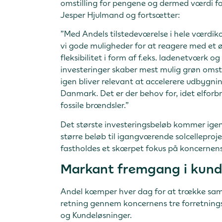
omstilling for pengene og dermed værdi fo
Jesper Hjulmand og fortsætter:
”Med Andels tilstedeværelse i hele værdik
vi gode muligheder for at reagere med et ø
fleksibilitet i form af f.eks. ladenetværk og
investeringer skaber mest mulig grøn omstil
igen bliver relevant at accelerere udbygn
Danmark. Det er der behov for, idet elforbru
fossile brændsler.”
Det største investeringsbeløb kommer igen i 
større beløb til igangværende solcelleproj
fastholdes et skærpet fokus på koncernen
Markant fremgang i kund
Andel kæmper hver dag for at trække samf
retning gennem koncernens tre forretnings
og Kundeløsninger.