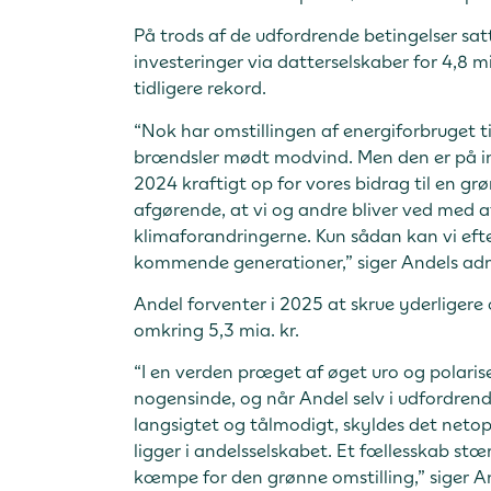
På trods af de udfordrende betingelser sa
investeringer via datterselskaber for 4,8 m
tidligere rekord.
“Nok har omstillingen af energiforbruget ti
brændsler mødt modvind. Men den er på ing
2024 kraftigt op for vores bidrag til en gr
afgørende, at vi og andre bliver ved med a
klimaforandringerne. Kun sådan kan vi eft
kommende generationer,” siger Andels adm
Andel forventer i 2025 at skrue yderligere 
omkring 5,3 mia. kr.
“I en verden præget af øget uro og polaris
nogensinde, og når Andel selv i udfordren
langsigtet og tålmodigt, skyldes det netop
ligger i andelsselskabet. Et fællesskab stær
kæmpe for den grønne omstilling,” siger A