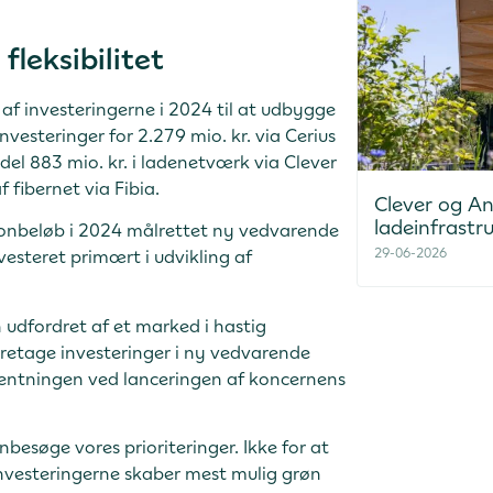
fleksibilitet
l af investeringerne i 2024 til at udbygge
vesteringer for 2.279 mio. kr. via Cerius
el 883 mio. kr. i ladenetværk via Clever
f fibernet via Fibia.
Clever og And
ladeinfrastr
lionbeløb i 2024 målrettet ny vedvarende
29-06-2026
vesteret primært i udvikling af
 udfordret af et marked i hastig
oretage investeringer i ny vedvarende
ventningen ved lanceringen af koncernens
nbesøge vores prioriteringer. Ikke for at
investeringerne skaber mest mulig grøn