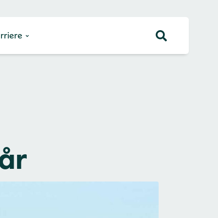
rriere
 år