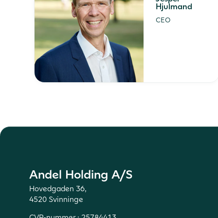
Hjulmand
CEO
Andel Holding A/S
Hovedgaden 36,
4520 Svinninge
CVR-nummer.: 25784413