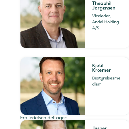
Theophil
Jørgensen
Viceleder,
Andel Holding
A/S
Kjetil
Kræmer
Bestyrelsesme
dlem
Fra ledelsen deltager:
Jesper