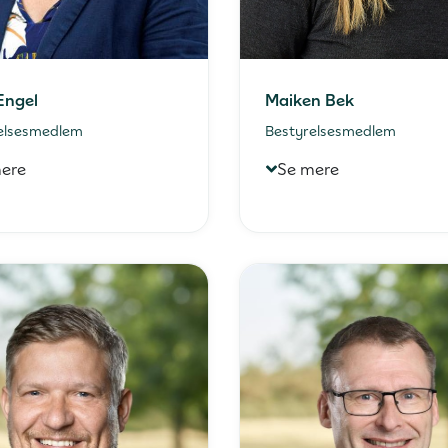
Engel
Maiken Bek
elsesmedlem
Bestyrelsesmedlem
ere
Se mere