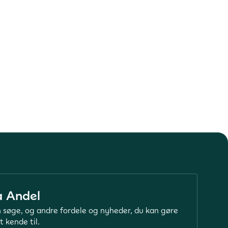
a Andel
 søge, og andre fordele og nyheder, du kan gøre
t kende til.