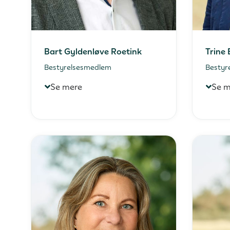
Bart Gyldenløve Roetink
Trine 
Bestyrelsesmedlem
Bestyr
Se mere
Se m