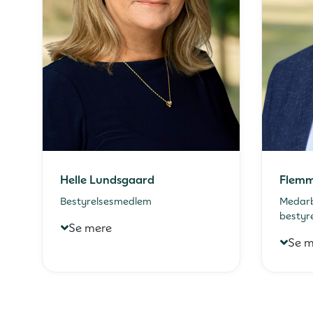
Helle Lundsgaard
Flemm
Bestyrelsesmedlem
Medarb
bestyr
Se mere
Se m