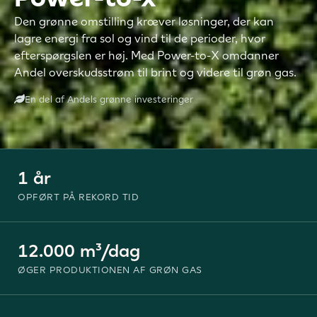
Den grønne omstilling kræver løsninger, der kan
lagre energi fra sol og vind til de perioder, hvor
efterspørgslen er høj. Med Power-to-X omdanner
Andel overskudsstrøm til brint og videre til grøn gas.
En del af Andels grønne investeringer
1 år
OPFØRT PÅ REKORD TID
12.000 m³/dag
ØGER PRODUKTIONEN AF GRØN GAS