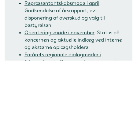
Repræsentantskabsmøde i april
:
Godkendelse af årsrapport, evt.
disponering af overskud og valg til
bestyrelsen.
Orienteringsmøde i november
: Status på
koncernen og aktuelle indlæg ved interne
og eksterne oplægsholdere.
Forårets regionale dialogmøder i
februar/marts
: Repræsentanterne mødes
regionalt i mindre grupper og diskuterer
aktuelle temaer.
Efterårets dialogmøde i september
: Debat
om aktuelle temaer med fokus på
repræsentantskabets arbejde og
koncernens udvikling.
Møderne afholdes på hverdage og begynder
tidligst kl. 15.30 og afsluttes med en middag.