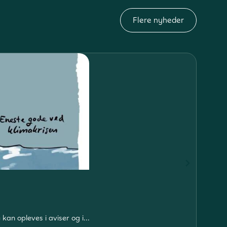
Flere nyheder
ANDE
Cle
an opleves i aviser og i...
Omsæ