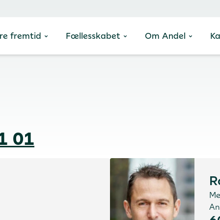
re fremtid
Fællesskabet
Om Andel
Ka
1 01
R
Me
An