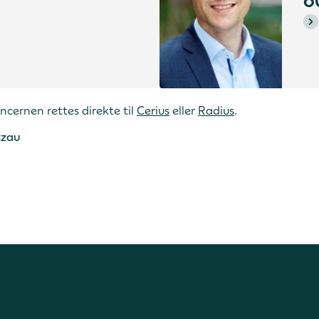
6
cernen rettes direkte til
Cerius
eller
Radius
.
tzau