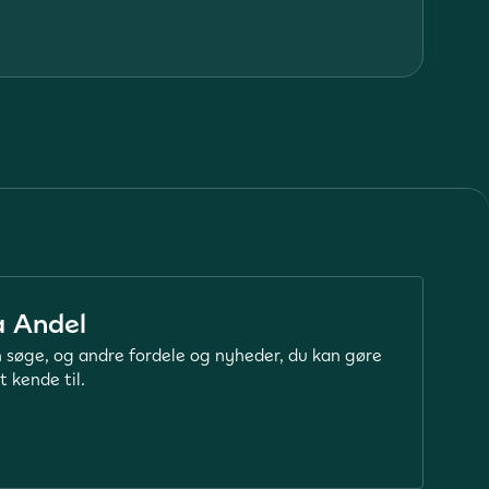
et ne
L
a Andel
 søge, og andre fordele og nyheder, du kan gøre
t kende til.