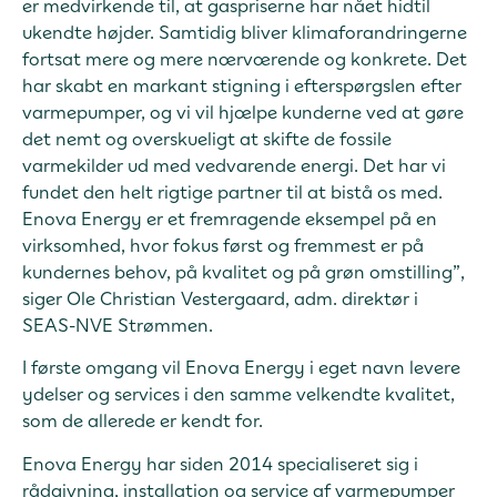
er medvirkende til, at gaspriserne har nået hidtil
ukendte højder. Samtidig bliver klimaforandringerne
fortsat mere og mere nærværende og konkrete. Det
har skabt en markant stigning i efterspørgslen efter
varmepumper, og vi vil hjælpe kunderne ved at gøre
det nemt og overskueligt at skifte de fossile
varmekilder ud med vedvarende energi. Det har vi
fundet den helt rigtige partner til at bistå os med.
Enova Energy er et fremragende eksempel på en
virksomhed, hvor fokus først og fremmest er på
kundernes behov, på kvalitet og på grøn omstilling”,
siger Ole Christian Vestergaard, adm. direktør i
SEAS-NVE Strømmen.
I første omgang vil Enova Energy i eget navn levere
ydelser og services i den samme velkendte kvalitet,
som de allerede er kendt for.
Enova Energy har siden 2014 specialiseret sig i
rådgivning, installation og service af varmepumper