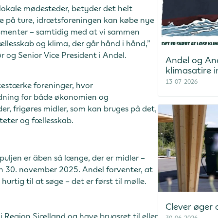
e lokale mødesteder, betyder det helt
ge på ture, idrætsforeningen kan købe nye
gementer – samtidig med at vi sammen
fællesskab og klima, der går hånd i hånd,”
r og Senior Vice President i Andel.
Andel og An
klimasatire i
13-07-2026
cestærke foreninger, hvor
ydning for både økonomien og
lder, frigøres midler, som kan bruges på det,
teter og fællesskab.
uljen er åben så længe, der er midler –
n 30. november 2025. Andel forventer, at
ig til at søge – det er først til mølle.
Clever øger
 Region Sjælland og have brugsret til eller
30-06-2026