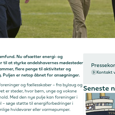
samfund. Nu afsætter energi- og
r til at styrke andelshavernes mødesteder
Presseko
rammer, flere penge til aktiviteter og
Kontakt 
g. Puljen er netop åbnet for ansøgninger.
foreninger og fællesskaber – fra bylaug og
Seneste 
Det er steder, hvor børn, unge og voksne
ld. Med den nye pulje kan foreninger i
– søge støtte til energiforbedringer i
enlige hvidevarer eller varmepumper.