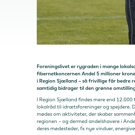
Foreningslivet er rygraden i mange lokal
fibernetkoncernen Andel 5 millioner krone
i Region Sjælland – så frivillige får bedre 
samtidig bidrager til den grønne omstillin
I Region Sjælland findes mere end 12.000 
lokalråd til idrætsforeninger og spejdere. 
mødes om aktiviteter, der skaber sammenho
regionen – og dermed andelshavere i Andel 
deres mødesteder, fx nye vinduer, energiv