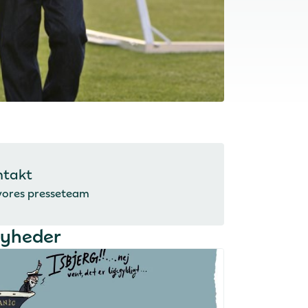
ntakt
vores presseteam
nyheder