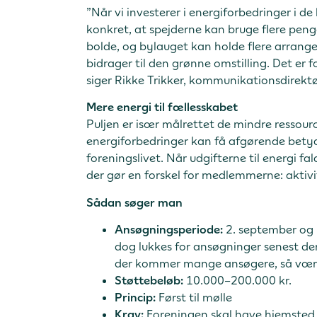
”Når vi investerer i energiforbedringer i d
konkret, at spejderne kan bruge flere pen
bolde, og bylauget kan holde flere arran
bidrager til den grønne omstilling. Det er 
siger Rikke Trikker, kommunikationsdirektø
Mere energi til fællesskabet
Puljen er især målrettet de mindre ressour
energiforbedringer kan få afgørende bet
foreningslivet. Når udgifterne til energi fa
der gør en forskel for medlemmerne: aktivi
Sådan søger man
Ansøgningsperiode:
2. september og p
dog lukkes for ansøgninger senest de
der kommer mange ansøgere, så vær hurt
Støttebeløb:
10.000–200.000 kr.
Princip:
Først til mølle
Krav:
Foreningen skal have hjemsted i