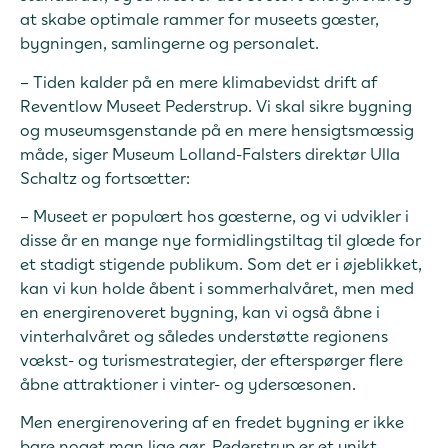
at skabe optimale rammer for museets gæster,
bygningen, samlingerne og personalet.
– Tiden kalder på en mere klimabevidst drift af
Reventlow Museet Pederstrup. Vi skal sikre bygning
og museumsgenstande på en mere hensigtsmæssig
måde, siger Museum Lolland-Falsters direktør Ulla
Schaltz og fortsætter:
– Museet er populært hos gæsterne, og vi udvikler i
disse år en mange nye formidlingstiltag til glæde for
et stadigt stigende publikum. Som det er i øjeblikket,
kan vi kun holde åbent i sommerhalvåret, men med
en energirenoveret bygning, kan vi også åbne i
vinterhalvåret og således understøtte regionens
vækst- og turismestrategier, der efterspørger flere
åbne attraktioner i vinter- og ydersæsonen.
Men energirenovering af en fredet bygning er ikke
bare noget man lige gør. Pederstrup er et unikt