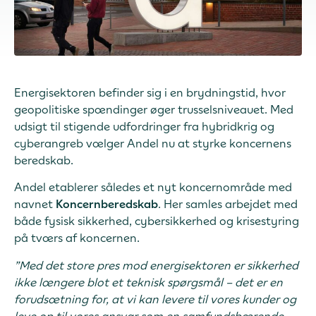
Energisektoren befinder sig i en brydningstid, hvor
geopolitiske spændinger øger trusselsniveauet. Med
udsigt til stigende udfordringer fra hybridkrig og
cyberangreb vælger Andel nu at styrke koncernens
beredskab.
Andel etablerer således et nyt koncernområde med
navnet
Koncernberedskab
. Her samles arbejdet med
både fysisk sikkerhed, cybersikkerhed og krisestyring
på tværs af koncernen.
”Med det store pres mod energisektoren er sikkerhed
ikke længere blot et teknisk spørgsmål – det er en
forudsætning for, at vi kan levere til vores kunder og
leve op til vores ansvar som en samfundsbærende