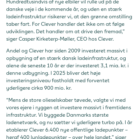
Hundredtusindvis af nye elbiler vil rulle ud på de
danske veje i de kommende år, og uden en stærk
ladeinfrastruktur risikerer vi, at den grønne omstilling
taber fart. For Clever handler det ikke om at følge
udviklingen. Det handler om at drive den fremad,”
siger Casper Kirketerp-Møller, CEO hos Clever.
Andel og Clever har siden 2009 investeret massivt i
opbygning af en stærk dansk ladeinfrastruktur, og
alene de seneste 10 år er der investeret 3,1 mia. kr. i
denne udbygning. I 2025 bliver det høje
investeringsniveau fastholdt med forventet
yderligere cirka 900 mio. kr.
“Mens de store olieselskaber tøvede, valgte vi med
vores ejere i ryggen at investere massivt i fremtidens
infrastruktur. Vi byggede Danmarks største
ladenetværk, og nu sætter vi yderligere turbo på. I år
etablerer Clever 6.400 nye offentlige ladepunkter –
heraf 400 lynladepunkter – over hele landet,” siger