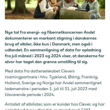
Nye tal fra energi- og fibernetkoncernen Andel
dokumenterer en markant stigning i danskernes
brug af elbiler, ikke kun i Danmark, men også i
udlandet. En sammenligning af data for opladning
fra juli måned i 2023 og 2024 viser, at danskerne for
alvor har taget den grønne omstilling til sig.
Med data fra datterselskabet Clevers
roamingpartnere i hhv. Tyskland, Østrig, Frankrig,
Holland, Sverige og Norge har Andel sammenlignet
lademønstre i perioden 1. juli til 31. juli 2023 med
tilsvarende periode i 2024.
Antallet af elbilister, som er kunder hos Clever, og har
opladet på tur i udlandet, er steget med 1283