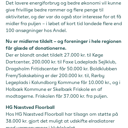
Det lavere energiforbrug og bedre økonomi vil kunne
give frivillige bedre rammer og flere penge til
aktiviteter, og der var da også stor interesse for at få
midler fra puljen – i løbet af kort tid landede flere end
100 ansøgninger hos Andel.
Nu er midlerne tildelt – og foreninger i hele regionen
får glæde af donationerne.
Der er blandt andet tildelt 27.000 kr. til Køge
Dartcenter, 200.000 kr. til Faxe Ladeplads Sejlklub,
Dragsholm Fritidscenter får 50.000 kr. Boldklubben
Frem/Sakskøbing er der 200.000 kr. til, Rørby
Legeplads i Kalundborg Kommune får 10.000 kr., og i
Holbæk Kommune er Skelbæk Friskole en af
modtagerne. Friskolen får 37.000 kr. fra puljen.
HG Næstved Floorball
Hos HG Næstved Floorball har tilsagn om støtte på
38.000 kr. gjort det muligt at udskifte elradiatorer
med varmepumper i klublokalet.