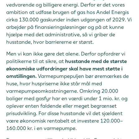
vedvarende og billigere energi. Derfor er det vores
ambition
at udfase brugen af gas hos Andel Energis
cirka 130.000 gaskunder
inden udgangen af 2029. Vi
arbejder på finansieringsløsninger og på at kunne
hjælpe med det administrative, så vi griber de
husstande, hvor barriererne er størst.
Men vi kan ikke gøre det alene. Derfor opfordrer vi
politikerne til at sikre, at
husstande med de største
økonomiske udfordringer skal have mest støtte i
omstillingen.
Varmepumpepuljen bør øremærkes de
huse, hvor huspriserne ikke står mål med
varmepumpeomkostningerne. Omkring 20.000
boliger med gasfyr har en værdi under 1 mio. kr. og
oplever enten faldende eller meget begrænset
prisudvikling. For disse husstande vil det sjældent
være økonomisk rentabelt at investere 120.000–
160.000 kr. i en varmepumpe.