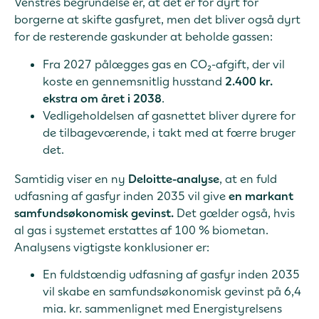
Venstres begrundelse er, at det er for dyrt for
borgerne at skifte gasfyret, men det bliver også dyrt
for de resterende gaskunder at beholde gassen:
Fra 2027 pålægges gas en CO₂-afgift, der vil
koste en gennemsnitlig husstand
2.400 kr.
ekstra om året i 2038
.
Vedligeholdelsen af gasnettet bliver dyrere for
de tilbageværende, i takt med at færre bruger
det.
Samtidig viser en ny
Deloitte-analyse
, at en fuld
udfasning af gasfyr inden 2035 vil give
en markant
samfundsøkonomisk gevinst.
Det gælder også, hvis
al gas i systemet erstattes af 100 % biometan.
Analysens vigtigste konklusioner er:
En fuldstændig udfasning af gasfyr inden 2035
vil skabe en samfundsøkonomisk gevinst på 6,4
mia. kr. sammenlignet med Energistyrelsens