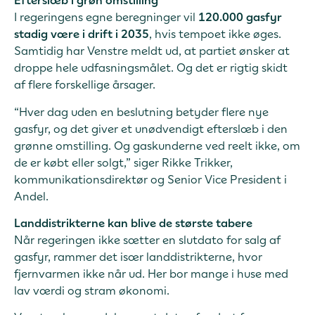
Efterslæb i grøn omstilling
I regeringens egne beregninger vil
120.000 gasfyr
stadig være i drift i 2035
, hvis tempoet ikke øges.
Samtidig har Venstre meldt ud, at partiet ønsker at
droppe hele udfasningsmålet. Og det er rigtig skidt
af flere forskellige årsager.
“Hver dag uden en beslutning betyder flere nye
gasfyr, og det giver et unødvendigt efterslæb i den
grønne omstilling. Og gaskunderne ved reelt ikke, om
de er købt eller solgt,” siger Rikke Trikker,
kommunikationsdirektør og Senior Vice President i
Andel.
Landdistrikterne kan blive de største tabere
Når regeringen ikke sætter en slutdato for salg af
gasfyr, rammer det især landdistrikterne, hvor
fjernvarmen ikke når ud. Her bor mange i huse med
lav værdi og stram økonomi.