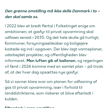
Den grønne omstilling må ikke skille Danmark i to –
den skal samle os.
I 2022 blev et bredt flertal i Folketinget enige om
ambitionen; at gasfyr til privat opvarmning skal
udfases senest i 2035. Og det hele skulle gå hurtigt;
Kommuner, forsyningsselskaber og boligejere
kastede sig ind i opgaven. Der blev lagt varmeplaner,
udarbejdet projekter, og offentligheden blev
informeret.
Men luften gik af ballonen
, og regeringen
vil først i 2026 komme med en samlet plan – på trods
af, at der hver dag opsættes nye gasfyr.
Så vi savner klare svar om planen for udfasning af
gas til privat opvarmning, især i forhold til
landdistrikterne, som risikerer at blive efterladt i
kulden.