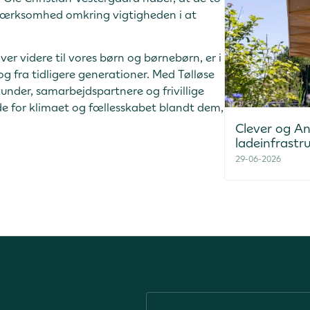
mærksomhed omkring vigtigheden i at
ver videre til vores børn og børnebørn, er i
g fra tidligere generationer. Med Tølløse
under, samarbejdspartnere og frivillige
æde for klimaet og fællesskabet blandt dem,
Clever og And
ladeinfrastr
29-06-2026