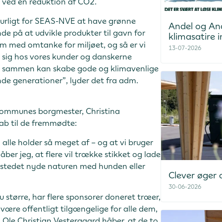
 ved en reduktion af CO2.
turligt for SEAS-NVE at have grønne
Andel og An
de på at udvikle produkter til gavn for
klimasatire i
røm med omtanke for miljøet, og så er vi
13-07-2026
er sig hos vores kunder og danskerne
 vi sammen kan skabe gode og klimavenlige
nde generationer”, lyder det fra adm.
 Kommunes borgmester, Christina
ab til de fremmødte:
i alle holder så meget af – og at vi bruger
ber jeg, at flere vil trække stikket og lade
 stedet nyde naturen med hunden eller
Clever øger
30-06-2026
 større, har flere sponsorer doneret træer,
være offentligt tilgængelige for alle dem,
i. Ole Christian Vestergaard håber, at de to