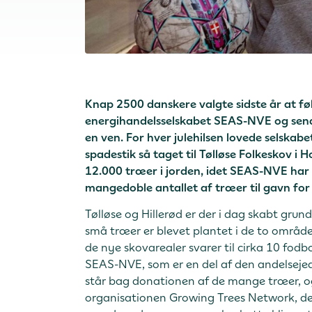
Knap 2500 danskere valgte sidste år at fø
energihandelsselskabet SEAS-NVE og sende 
en ven. For hver julehilsen lovede selskabe
spadestik så taget til Tølløse Folkeskov
12.000 træer i jorden, idet SEAS-NVE har 
mangedoble antallet af træer til gavn for
Tølløse og Hillerød er der i dag skabt gru
små træer er blevet plantet i de to områder
de nye skovarealer svarer til cirka 10 fod
SEAS-NVE, som er en del af den andelsejed
står bag donationen af de mange træer, o
organisationen Growing Trees Network, der 