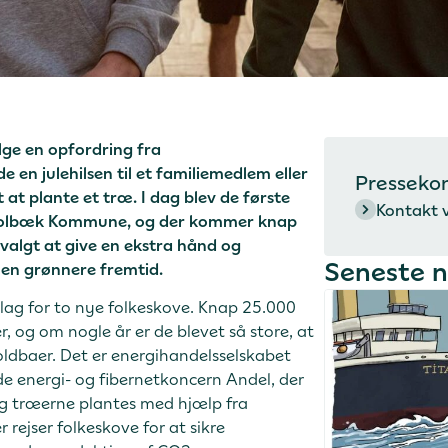
lge en opfordring fra
en julehilsen til et familiemedlem eller
Presseko
t at plante et træ. I dag blev de første
Kontakt 
 i Holbæk Kommune, og der kommer knap
valgt at give en ekstra hånd og
Seneste 
 en grønnere fremtid.
ndlag for to nye folkeskove. Knap 25.000
, og om nogle år er de blevet så store, at
boldbaer. Det er energihandelsselskabet
e energi- og fibernetkoncern Andel, der
g træerne plantes med hjælp fra
rejser folkeskove for at sikre