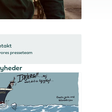
ntakt
vores presseteam
nyheder