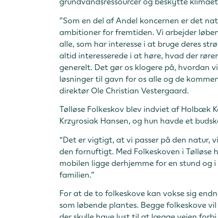
grundvandsressourcer og beskytte klimaet
”Som en del af Andel koncernen er det na
ambitioner for fremtiden. Vi arbejder løben
alle, som har interesse i at bruge deres st
altid interesserede i at høre, hvad der rør
generelt. Det gør os klogere på, hvordan
løsninger til gavn for os alle og de komme
direktør Ole Christian Vestergaard.
Tølløse Folkeskov blev indviet af Holbæk
Krzyrosiak Hansen, og hun havde et budsk
“Det er vigtigt, at vi passer på den natur, v
den fornuftigt. Med Folkeskoven i Tølløse hå
mobilen ligge derhjemme for en stund og i
familien.”
For at de to folkeskove kan vokse sig endnu
som løbende plantes. Begge folkeskove vil 
der skulle have lyst til at lægge vejen forb