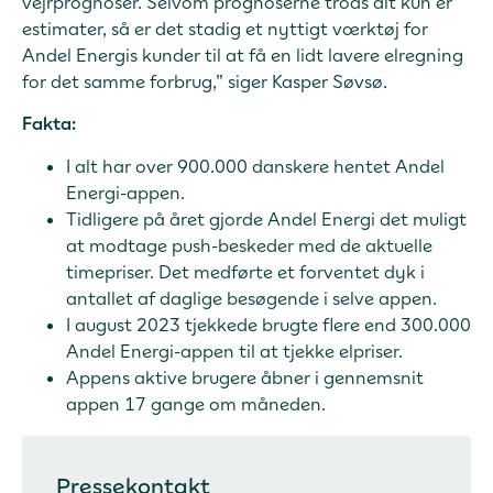
vejrprognoser. Selvom prognoserne trods alt kun er
estimater, så er det stadig et nyttigt værktøj for
Andel Energis kunder til at få en lidt lavere elregning
for det samme forbrug,” siger Kasper Søvsø.
Fakta:
I alt har over 900.000 danskere hentet Andel
Energi-appen.
Tidligere på året gjorde Andel Energi det muligt
at modtage push-beskeder med de aktuelle
timepriser. Det medførte et forventet dyk i
antallet af daglige besøgende i selve appen.
I august 2023 tjekkede brugte flere end 300.000
Andel Energi-appen til at tjekke elpriser.
Appens aktive brugere åbner i gennemsnit
appen 17 gange om måneden.
Pressekontakt