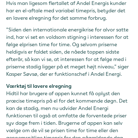
Hvis man ligesom flertallet af Andel Energis kunder
har en el-aftale med variabel timepris, betyder det
en lavere elregning for det samme forbrug.
”Siden den internationale energikrise for alvor satte
ind, har vi set en voldsom stigning i interessen for at
følge elprisen time for time. Og selvom priserne
heldigvis er faldet siden, de nåede toppen sidste
efterår, så kan vi se, at interessen for at følge med i
priserne stadig ligger på et meget højt niveau,” siger
Kasper Søvsø, der er funktionschef i Andel Energi.
Værktøj til lavere elregning
Hidtil har brugere af appen kunnet få oplyst den
præcise timepris på el for det kommende døgn. Det
kan de stadig, men nu udvider Andel Energi
funktionen til også at omfatte de forventede priser
syv dage frem i tiden. Brugerne af appen kan selv
vælge om de vil se prisen time for time eller den
gennemsnitlige timepris for den pågældende dag.