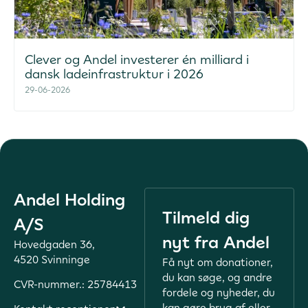
Clever og Andel investerer én milliard i
dansk ladeinfrastruktur i 2026
29-06-2026
Andel Holding
Tilmeld dig
A/S
nyt fra Andel
Hovedgaden 36,
4520 Svinninge
Få nyt om donationer,
du kan søge, og andre
CVR-nummer.: 25784413
fordele og nyheder, du
kan gøre brug af eller