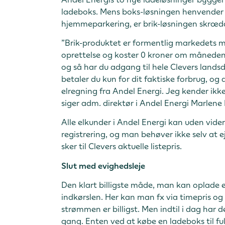
ladeboks. Mens boks-løsningen henvender sig
hjemmeparkering, er brik-løsningen skrædder
”Brik-produktet er formentlig markedets m
oprettelse og koster 0 kroner om måneden 
og så har du adgang til hele Clevers la
betaler du kun for dit faktiske forbrug, og
elregning fra Andel Energi. Jeg kender ikk
siger adm. direktør i Andel Energi Marlene
Alle elkunder i Andel Energi kan uden vider
registrering, og man behøver ikke selv at e
sker til Clevers aktuelle listepris.
Slut med evighedsleje
Den klart billigste måde, man kan oplade e
indkørslen. Her kan man fx via timepris og
strømmen er billigst. Men indtil i dag har
gang. Enten ved at købe en ladeboks til fuld 