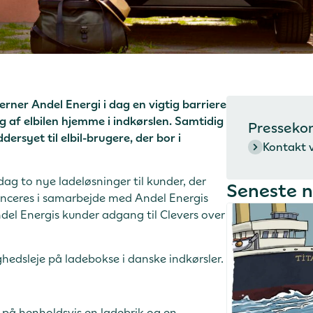
rner Andel Energi i dag en vigtig barriere
ing af elbilen hjemme i indkørslen. Samtidig
Presseko
ersyet til elbil-brugere, der bor i
Kontakt 
ag to nye ladeløsninger til kunder, der
Seneste 
 lanceres i samarbejde med Andel Energis
ndel Energis kunder adgang til Clevers over
hedsleje på ladebokse i danske indkørsler.
 på henholdsvis en ladebrik og en