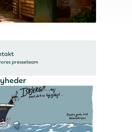
ntakt
vores presseteam
nyheder