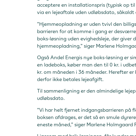
acceptere en installationspris (typisk op til
via en lejeaftale uden udløbsdato, såkaldt 
”Hjemmeopladning er uden tvivl den billigs
barrieren for at komme i gang er desværre r
boks-løsning uden evighedsleje, der giver 
hjemmeopladning,” siger Marlene Holmgaar
Også Andel Energis nye boks-løsning er simp
en ladeboks, køber man den til 0 kr. i udb
kr. om måneden i 36 måneder. Herefter er
derfor ikke betales lejeafgift.
Til sammenligning er den almindelige leje
udløbsdato.
”Vi har helt fjernet indgangsbarrieren på f
boksen afdrages, er det så en smule dyrere
eneste måned,” siger Marlene Holmgaard F