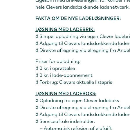
Ligesom med brik-løsningen, får kunder me
hele Clevers landsdækkende ladenetværk.
FAKTA OM DE NYE LADELØSNINGER:
LØSNING MED LADEBRIK:
¤ Simpel opladning via egen Clever ladebr
¤ Adgang til Clevers landsdækkende lade
¤ Direkte afregning via elregning fra Ande
Priser for opladning:
¤ 0 kr. i oprettelse
¤ 0 kr. i lade-abonnement
¤ Forbrug: Clevers aktuelle listepris
LØSNING MED LADEBOKS:
¤ Opladning fra egen Clever ladeboks
¤ Direkte afregning via elregning fra Ande
¤ Adgang til Clevers landsdækkende lade
¤ Serviceaftale indeholder:
– Automatisk refusion af elafgift