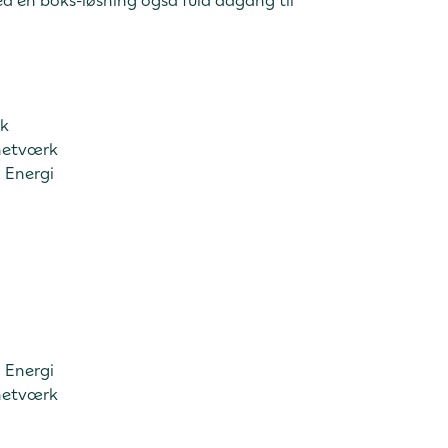
d en boks-løsning også fuld adgang til
ik
netværk
l Energi
l Energi
netværk