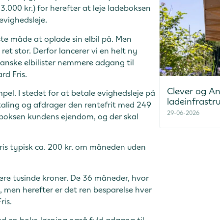
 3.000 kr.) for herefter at leje ladeboksen
evighedsleje.
te måde at oplade sin elbil på. Men
et stor. Derfor lancerer vi en helt ny
danske elbilister nemmere adgang til
d Fris.
Clever og And
el. I stedet for at betale evighedsleje på
ladeinfrastr
etaling og afdrager den rentefrit med 249
29-06-2026
 boksen kundens ejendom, og der skal
pris typisk ca. 200 kr. om måneden uden
lere tusinde kroner. De 36 måneder, hvor
, men herefter er det ren besparelse hver
ris.