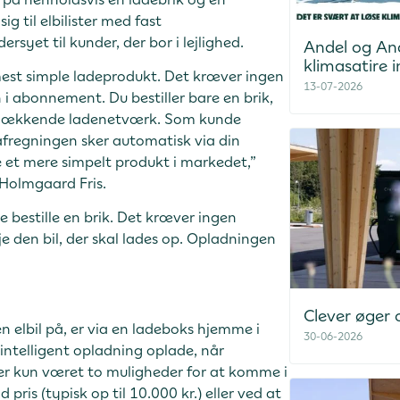
 til elbilister med fast
syet til kunder, der bor i lejlighed.
Andel og An
klimasatire i
est simple ladeprodukt. Det kræver ingen
13-07-2026
i abonnement. Du bestiller bare en brik,
ndsdækkende ladenetværk. Som kunde
 afregningen sker automatisk via din
e et mere simpelt produkt i markedet,”
 Holmgaard Fris.
e bestille en brik. Det kræver ingen
je den bil, der skal lades op. Opladningen
Clever øger
n elbil på, er via en ladeboks hjemme i
30-06-2026
 intelligent opladning oplade, når
 der kun været to muligheder for at komme i
pris (typisk op til 10.000 kr.) eller ved at