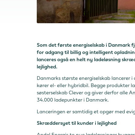
Som det første energiselskab i Danmark fje
for adgang til billig og intelligent opladn
lanceres også en helt ny ladeløsning skrædd
lejlighed.
Danmarks største energiselskab lancerer i d
kører el- eller hybridbil. Begge produkter
søsterselskab Clever og giver derfor alle A
34.000 ladepunkter i Danmark.
Lanceringen er samtidig et opgør med evig
Skræddersyet til kunder i lejlighed
Andel Energis to nye ladeløsninger bygger