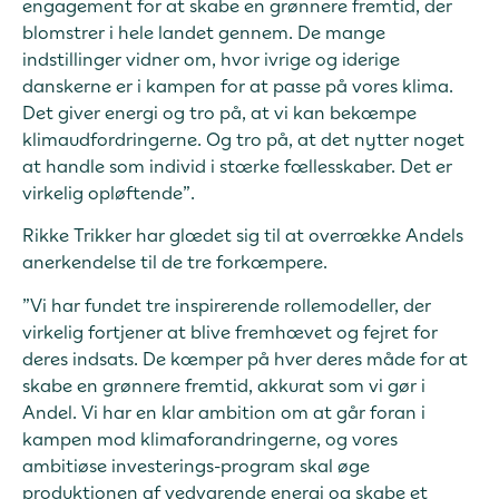
engagement for at skabe en grønnere fremtid, der
blomstrer i hele landet gennem. De mange
indstillinger vidner om, hvor ivrige og iderige
danskerne er i kampen for at passe på vores klima.
Det giver energi og tro på, at vi kan bekæmpe
klimaudfordringerne. Og tro på, at det nytter noget
at handle som individ i stærke fællesskaber. Det er
virkelig opløftende”.
Rikke Trikker har glædet sig til at overrække Andels
anerkendelse til de tre forkæmpere.
”Vi har fundet tre inspirerende rollemodeller, der
virkelig fortjener at blive fremhævet og fejret for
deres indsats. De kæmper på hver deres måde for at
skabe en grønnere fremtid, akkurat som vi gør i
Andel. Vi har en klar ambition om at går foran i
kampen mod klimaforandringerne, og vores
ambitiøse investerings-program skal øge
produktionen af vedvarende energi og skabe et