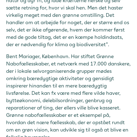
natur og dyr fri, og lade kræfterne herske og selv
sætte retning for, hvor vi skal hen. Men det haster
virkelig meget med den grønne omstilling. Det
handler om at arbejde for noget, der er større end os
selv, det er ikke afgørende, hvem der kommer først
med de gode tiltag, det er en kæmpe holdindsats,
der er nødvendig for klima og biodiversitet”.
Bent Mariager, København. Har stiftet Grønne
Nabofællesskaber, et netværk med 17.000 danskere,
der i lokale selvorganiserende grupper mødes
omkring bæredygtige aktiviteter og gensidigt
inspirerer hinanden til en mere bæredygtig
livsførelse. Det kan fx være med flere vilde haver,
bytteøkonomi, delebilsordninger, genbrug og
reparationer af ting, der ellers ville blive kasseret.
Grønne nabofællesskaber er et eksempel på,
hvordan det nære fællesskab, der er opstået rundt
om en grøn vision, kan udvikle sig til også at blive en
folkelig bevægelse.