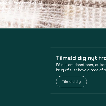
ekød. I stedet bruger vi
 gør godt for krop og klima.
Tilmeld dig nyt fr
Få nyt om donationer, du kan
brug af eller have glæde af a
Tilmeld dig