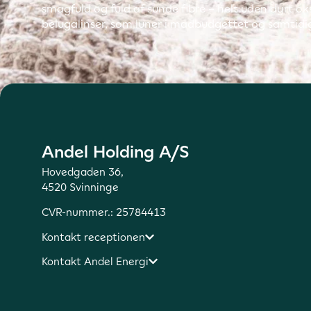
smagfuld og fuld af sunde fibre – helt uden dyrt oks
belugalinser, som luner i madbudgettet og samtidig
Andel Holding A/S
Hovedgaden 36,
4520 Svinninge
CVR-nummer.: 25784413
Kontakt receptionen
Kontakt Andel Energi