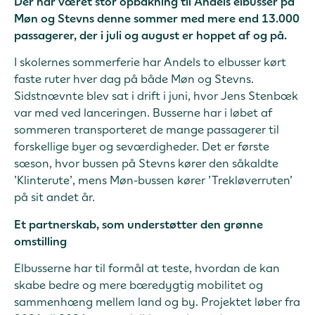
Der har været stor opbakning til Andels elbusser på
Møn og Stevns denne sommer med mere end 13.000
passagerer, der i juli og august er hoppet af og på.
I skolernes sommerferie har Andels to elbusser kørt
faste ruter hver dag på både Møn og Stevns.
Sidstnævnte blev sat i drift i juni, hvor Jens Stenbæk
var med ved lanceringen. Busserne har i løbet af
sommeren transporteret de mange passagerer til
forskellige byer og seværdigheder. Det er første
sæson, hvor bussen på Stevns kører den såkaldte
’Klinterute’, mens Møn-bussen kører ’Trekløverruten’
på sit andet år.
Et partnerskab, som understøtter den grønne
omstilling
Elbusserne har til formål at teste, hvordan de kan
skabe bedre og mere bæredygtig mobilitet og
sammenhæng mellem land og by. Projektet løber fra