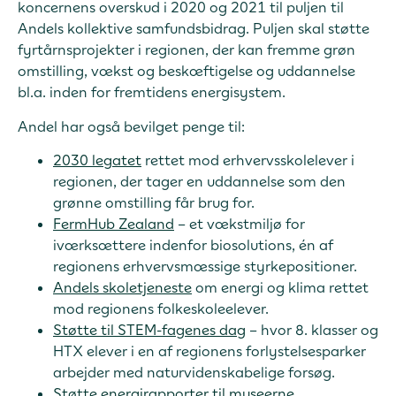
koncernens overskud i 2020 og 2021 til puljen til
Andels kollektive samfundsbidrag. Puljen skal støtte
fyrtårnsprojekter i regionen, der kan fremme grøn
omstilling, vækst og beskæftigelse og uddannelse
bl.a. inden for fremtidens energisystem.
Andel har også bevilget penge til:
2030 legatet
rettet mod erhvervsskolelever i
regionen, der tager en uddannelse som den
grønne omstilling får brug for.
FermHub Zealand
– et vækstmiljø for
iværksættere indenfor biosolutions, én af
regionens erhvervsmæssige styrkepositioner.
Andels skoletjeneste
om energi og klima rettet
mod regionens folkeskoleelever.
Støtte til STEM-fagenes dag
– hvor 8. klasser og
HTX elever i en af regionens forlystelsesparker
arbejder med naturvidenskabelige forsøg.
Støtte energirapporter til museerne