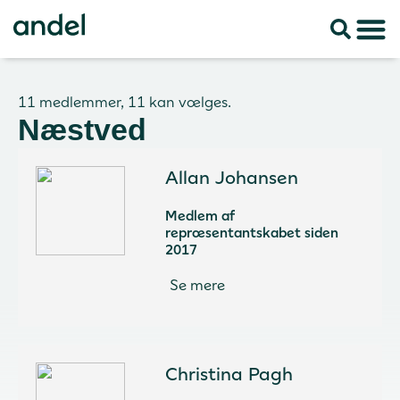
11 medlemmer, 11 kan vælges.
Næstved
Allan Johansen
Medlem af
repræsentantskabet siden
2017
Se mere
Christina Pagh