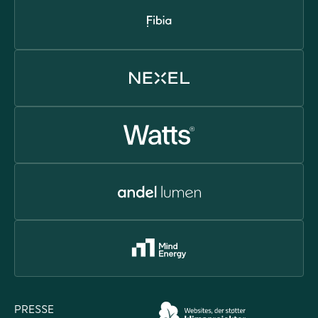
PRESSE