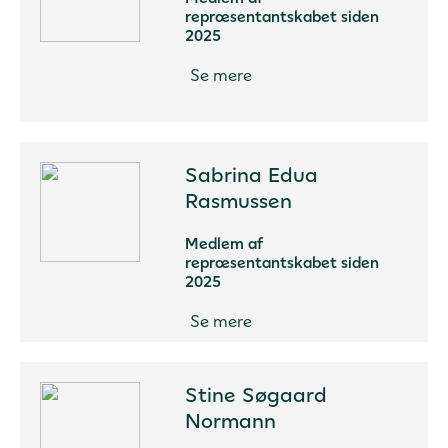
repræsentantskabet siden
2025
Se mere
Sabrina Edua
Rasmussen
Medlem af
repræsentantskabet siden
2025
Se mere
Stine Søgaard
Normann