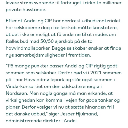
levere strøm svarende til forbruget i cirka to millioner
private husstande.
Efter at Andel og CIP har nærlæst udbudsmaterialet
har selskaberne dog i fællesskab måtte konstatere,
at det ikke er muligt at få enderne til at mødes om
fælles bud med 50/50 ejerskab på de to
havvindmølleparker. Begge selskaber ønsker at finde
nye samarbejdsmuligheder i fremtiden.
”På mange punkter passer Andel og CIP rigtig godt
sammen som selskaber. Derfor bød vi i 2021 sammen
på Thor Havvindmøllepark og står også sammen i
Vindø-konsortiet om den udskudte energiø i
Nordsøen. Men nogle gange må man erkende, at
virkeligheden kan komme i vejen for gode tanker og
planer. Derfor vælger vi nu at sætte hinanden fri i
det danske udbud,” siger Jesper Hjulmand,
administrerende direktør i Andel.