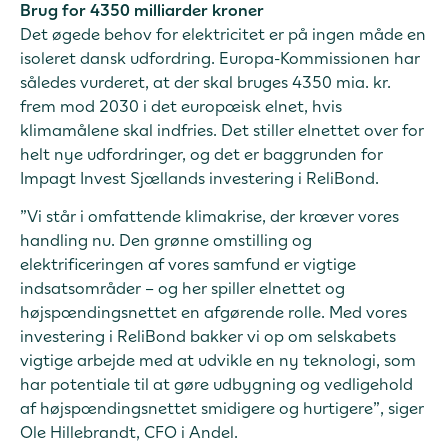
Brug for 4350 milliarder kroner
Det øgede behov for elektricitet er på ingen måde en
isoleret dansk udfordring. Europa-Kommissionen har
således vurderet, at der skal bruges 4350 mia. kr.
frem mod 2030 i det europæisk elnet, hvis
klimamålene skal indfries. Det stiller elnettet over for
helt nye udfordringer, og det er baggrunden for
Impagt Invest Sjællands investering i ReliBond.
”Vi står i omfattende klimakrise, der kræver vores
handling nu. Den grønne omstilling og
elektrificeringen af vores samfund er vigtige
indsatsområder – og her spiller elnettet og
højspændingsnettet en afgørende rolle. Med vores
investering i ReliBond bakker vi op om selskabets
vigtige arbejde med at udvikle en ny teknologi, som
har potentiale til at gøre udbygning og vedligehold
af højspændingsnettet smidigere og hurtigere”, siger
Ole Hillebrandt, CFO i Andel.