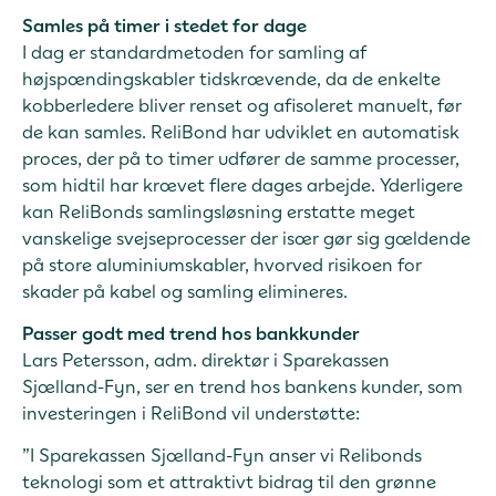
Samles på timer i stedet for dage
I dag er standardmetoden for samling af
højspændingskabler tidskrævende, da de enkelte
kobberledere bliver renset og afisoleret manuelt, før
de kan samles. ReliBond har udviklet en automatisk
proces, der på to timer udfører de samme processer,
som hidtil har krævet flere dages arbejde. Yderligere
kan ReliBonds samlingsløsning erstatte meget
vanskelige svejseprocesser der især gør sig gældende
på store aluminiumskabler, hvorved risikoen for
skader på kabel og samling elimineres.
Passer godt med trend hos bankkunder
Lars Petersson, adm. direktør i Sparekassen
Sjælland-Fyn, ser en trend hos bankens kunder, som
investeringen i ReliBond vil understøtte:
”I Sparekassen Sjælland-Fyn anser vi Relibonds
teknologi som et attraktivt bidrag til den grønne