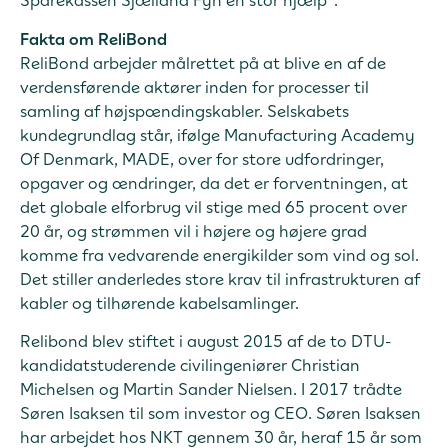
Sparekassen Sjælland Fyn en stor hjælp”.
Fakta om ReliBond
ReliBond arbejder målrettet på at blive en af de
verdensførende aktører inden for processer til
samling af højspændingskabler. Selskabets
kundegrundlag står, ifølge Manufacturing Academy
Of Denmark, MADE, over for store udfordringer,
opgaver og ændringer, da det er forventningen, at
det globale elforbrug vil stige med 65 procent over
20 år, og strømmen vil i højere og højere grad
komme fra vedvarende energikilder som vind og sol.
Det stiller anderledes store krav til infrastrukturen af
kabler og tilhørende kabelsamlinger.
Relibond blev stiftet i august 2015 af de to DTU-
kandidatstuderende civilingeniører Christian
Michelsen og Martin Sander Nielsen. I 2017 trådte
Søren Isaksen til som investor og CEO. Søren Isaksen
har arbejdet hos NKT gennem 30 år, heraf 15 år som