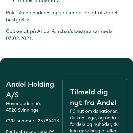
Andels omdømme
Politikken revideres og godkendes årligt af Andels
bestyrelse.
Godkendt på Andel A.m.b.a.’s bestyrelsesmøde
03.02.2021.
Andel Holding
Tilmeld dig
A/S
nyt fra Andel
Hovedgaden 36,
4520 Svinninge
Få nyt om donationer,
du kan søge, og andre
CVR-nummer.: 25784413
fordele og nyheder, du
kan gøre brug af eller
Kontakt receptionen